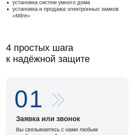
Но
01
Ва
Заявка или звонок
Вы связываетесь с нами любым
удобным способом.
02
Анализ задачи
Мы оцениваем риски и задачи