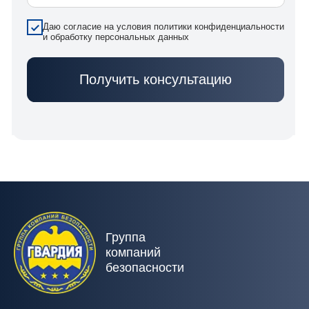
109/1, БЦ «Максимум»
Режим работы
Пн-Вс с 9:00 до 18:00,
дежурная часть - круглосуточно
E-mail: ods.gvardia@gmail.com
Прием заявок на охрану
+996 312 886 975
+996 502 777 117
+996 998 777 117
Дежурная часть (24/7)
+996 703 205 249
+996 556 557 567
ГКБ «Гвардия» — охранные и технические