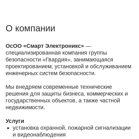
ОсОО «Смарт Электроникс»
—
специализированная компания группы
безопасности «Гвардия», занимающаяся
проектированием, установкой и обслуживанием
инженерных систем безопасности.
Мы внедряем современные технические
решения для защиты бизнеса, коммерческих и
государственных объектов, а также частной
недвижимости.
Услуги
установка охранной, пожарной сигнализации
и видеонаблюдения
установка систем умного дома
установка и продажа электронных замков
«Milre»
Ва
4 простых шага
к надёжной защите